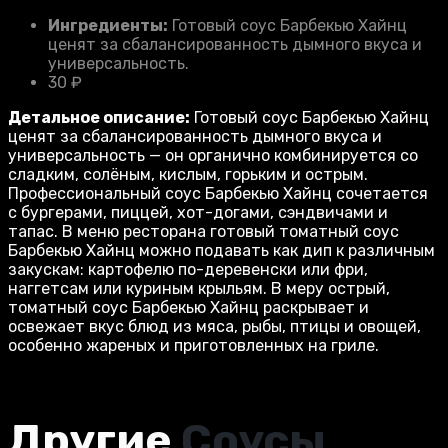
Ингредиенты:
Готовый соус Барбекью Хайнц
ценят за сбалансированность дымного вкуса и
универсальность.
30
₽
Детальное описание:
Готовый соус Барбекью Хайнц
ценят за сбалансированность дымного вкуса и
универсальность — он органично комбинируется со
сладким, солёным, кислым, горьким и острым.
Профессиональный соус Барбекью Хайнц сочетается
с бургерами, пиццей, хот-догами, сэндвичами и
тапас. В меню ресторана готовый томатный соус
Барбекью Хайнц можно подавать как дип к различным
закускам: картофелю по-деревенски или фри,
наггетсам или куриным крыльям. В меру острый,
томатный соус Барбекью Хайнц раскрывает и
освежает вкус блюд из мяса, рыбы, птицы и овощей,
особенно жареных и приготовленных на гриле.
Другие
Соусы