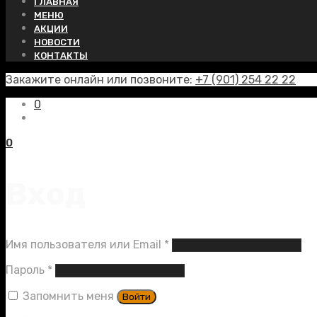
ГЛАВНАЯ
МЕНЮ
АКЦИИ
НОВОСТИ
КОНТАКТЫ
Закажите онлайн или позвоните:
+7 (901) 254 22 22
0
0
Вход
Обязательно
Имя пользователя или Email
*
Обязательно
Пароль
*
Запомнить меня
Войти