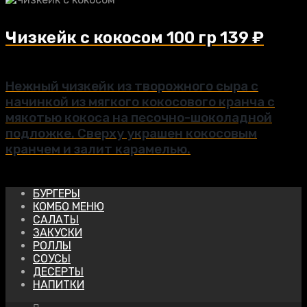
Чизкейк с кокосом
100 гр
139
₽
Нежный чизкейк из творожного сыра с
начинкой из мягкого кокосового кранча с
мякотью кокоса на песочно-шоколадной
подложке. Сверху украшен кокосовым
кранчем и залит карамелью.
БУРГЕРЫ
КОМБО МЕНЮ
САЛАТЫ
ЗАКУСКИ
РОЛЛЫ
СОУСЫ
ДЕСЕРТЫ
НАПИТКИ