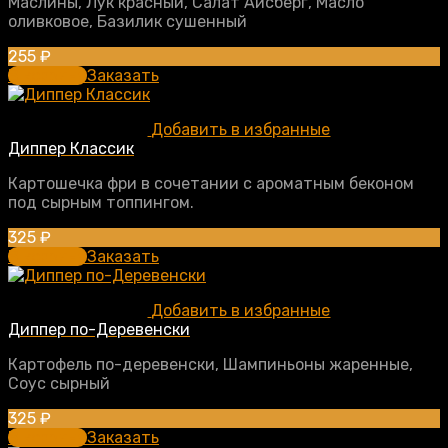
Маслины, Лук красный, Салат Айсберг, Масло
оливковое, Базилик сушенный
255
₽
В корзину
Заказать
Добавить в избранные
Диппер Классик
Картошечка фри в сочетании с ароматным беконом
под сырным топпингом.
325
₽
В корзину
Заказать
Добавить в избранные
Диппер по-Деревенски
Картофель по-деревенски, Шампиньоны жаренные,
Соус сырный
325
₽
В корзину
Заказать